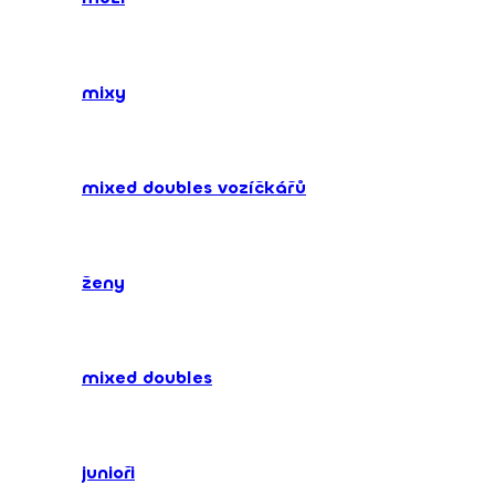
mixy
mixed doubles vozíčkářů
ženy
mixed doubles
junioři