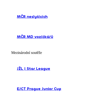
MČR neslyšících
MČR MD vozíčkářů
Mezinárodní soutěže
JŽL | Star League
EJCT Prague Junior Cup