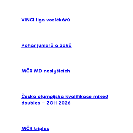
VINCI liga vozíčkářů
Pohár juniorů a žáků
MČR MD neslyšících
Česká olympijská kvalifikace mixed
doubles – ZOH 2026
MČR triples