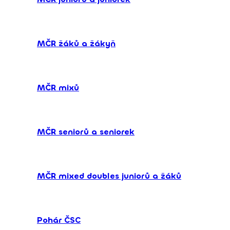
MČR žáků a žákyň
MČR mixů
MČR seniorů a seniorek
MČR mixed doubles juniorů a žáků
Pohár ČSC