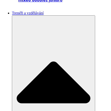
mixed doubles juniorů
Trenéři a vzdělávání