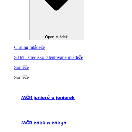
Open Mládež
Curling mládeže
STM - středisko talentované mládeže
Soutěže
Soutěže
MČR juniorů a juniorek
MČR žáků a žákyň