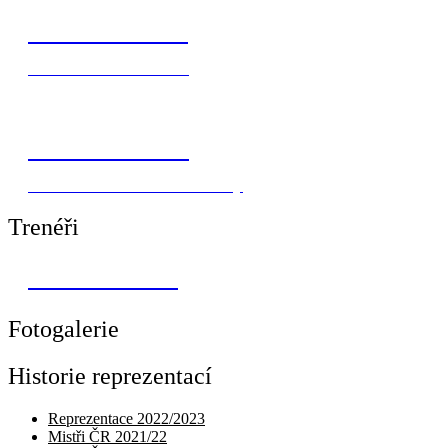
Radek Musílek
Klub:
SC Jedličkův ústav
Eva Homolová
Klub:
SK Nové Město nad Metují
Trenéři
Vít Nekovařík
Fotogalerie
Historie reprezentací
Reprezentace 2022/2023
Mistři ČR 2021/22