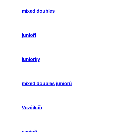
mixed doubles
junioři
juniorky
mixed doubles juniorů
Vozíčkáři
senioři