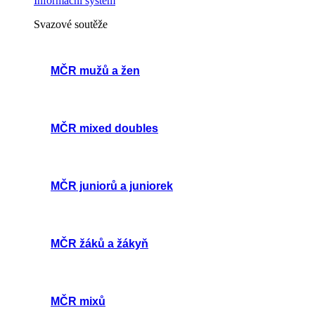
Informační systém
Svazové soutěže
MČR mužů a žen
MČR mixed doubles
MČR juniorů a juniorek
MČR žáků a žákyň
MČR mixů