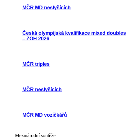
MČR MD neslyšících
Česká olympijská kvalifikace mixed doubles
– ZOH 2026
MČR triples
MČR neslyšících
MČR MD vozíčkářů
Mezinárodní soutěže