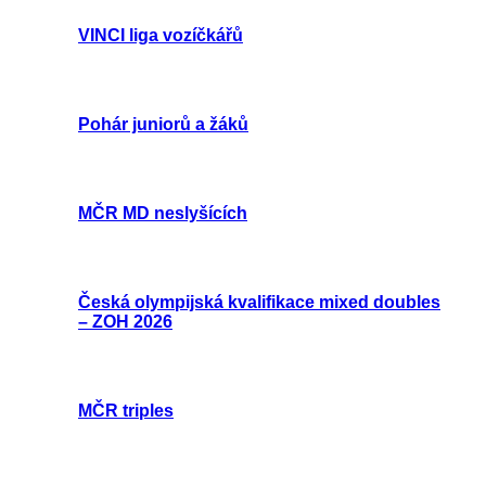
VINCI liga vozíčkářů
Pohár juniorů a žáků
MČR MD neslyšících
Česká olympijská kvalifikace mixed doubles
– ZOH 2026
MČR triples