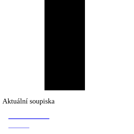
Aktuální soupiska
Radek Boháč
Klub:
PLC