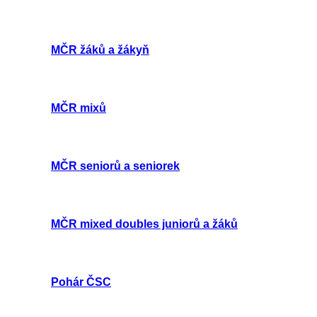
MČR žáků a žákyň
MČR mixů
MČR seniorů a seniorek
MČR mixed doubles juniorů a žáků
Pohár ČSC