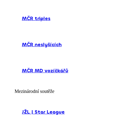
MČR triples
MČR neslyšících
MČR MD vozíčkářů
Mezinárodní soutěže
JŽL | Star League