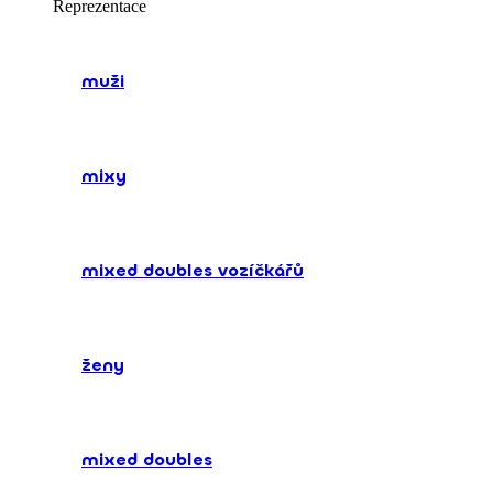
Reprezentace
muži
mixy
mixed doubles vozíčkářů
ženy
mixed doubles