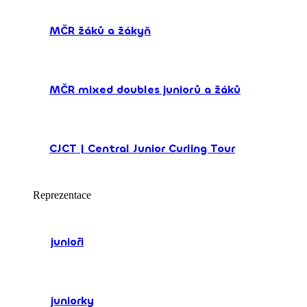
MČR žáků a žákyň
MČR mixed doubles juniorů a žáků
CJCT | Central Junior Curling Tour
Reprezentace
junioři
juniorky