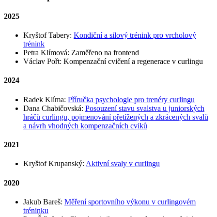
2025
Kryštof Tabery:
Kondiční a silový trénink pro vrcholový
trénink
Petra Klímová: Zaměřeno na frontend
Václav Pořt: Kompenzační cvičení a regenerace v curlingu
2024
Radek Klíma:
Příručka psychologie pro trenéry curlingu
Dana Chabičovská:
Posouzení stavu svalstva u juniorských
hráčů curlingu, pojmenování přetížených a zkrácených svalů
a návrh vhodných kompenzačních cviků
2021
Kryštof Krupanský:
Aktivní svaly v curlingu
2020
Jakub Bareš:
Měření sportovního výkonu v curlingovém
tréninku