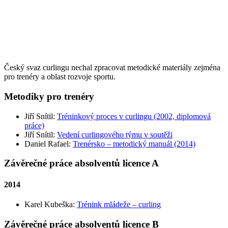
Český svaz curlingu nechal zpracovat metodické materiály zejména
pro trenéry a oblast rozvoje sportu.
Metodiky pro trenéry
Jiří Snítil:
Tréninkový proces v curlingu (2002, diplomová
práce)
Jiří Snítil:
Vedení curlingového týmu v soutěži
Daniel Rafael:
Trenérsko – metodický manuál (2014)
Závěrečné práce absolventů licence A
2014
Karel Kubeška:
Trénink mládeže – curling
Závěrečné práce absolventů licence B