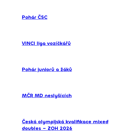
Pohár ČSC
VINCI liga vozíčkářů
Pohár juniorů a žáků
MČR MD neslyšících
Česká olympijská kvalifikace mixed
doubles – ZOH 2026