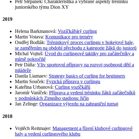
Petr Štěpánek: Charakteristika a vybrané aspekty tréninku
juniorského týmu Dion XY
2019
Helena Barkmanová:
Vozíčkářský curling
Martin Votava:
Komunikace pro trenéry
Ondřej Bodlák:
Tréninkový proces curlingu v hokejové hale,
se zaměřením na období přechodu z kategorie žáků do juniorů
Michal Vojtuš:
Úvod do curlingové taktiky pro začátečníky a
mírně pokročilé
Petr Dáňa:
Vliv sportovní přípravy na rozvoj osobnosti dětí a
mládeže
Danila Liamaev:
Strategy basics of curling for beginners
Martin Souček:
Fyzická příprava v curlingu
Kateřina Urbanová:
Curling vozíčkářů
Jaromír Vaníček:
Příprava a vedení tréninku žáků začátečníků
v podmínkách Zimního stadionu Jičín
Jan Zelingr:
Organizace výjezdu na zahraniční turnaj
2018
Vojtěch Reitmajer:
Management a řízení klubové curlingové
haly a vedení curlingového klubu