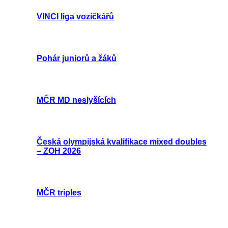
VINCI liga vozíčkářů
Pohár juniorů a žáků
MČR MD neslyšících
Česká olympijská kvalifikace mixed doubles
– ZOH 2026
MČR triples