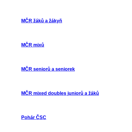
MČR žáků a žákyň
MČR mixů
MČR seniorů a seniorek
MČR mixed doubles juniorů a žáků
Pohár ČSC