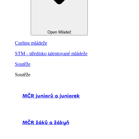
Open Mládež
Curling mládeže
STM - středisko talentované mládeže
Soutěže
Soutěže
MČR juniorů a juniorek
MČR žáků a žákyň