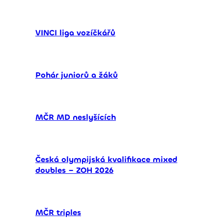
VINCI liga vozíčkářů
Pohár juniorů a žáků
MČR MD neslyšících
Česká olympijská kvalifikace mixed
doubles – ZOH 2026
MČR triples