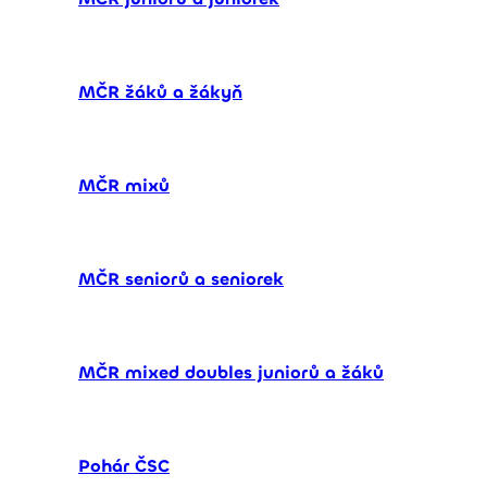
MČR žáků a žákyň
MČR mixů
MČR seniorů a seniorek
MČR mixed doubles juniorů a žáků
Pohár ČSC