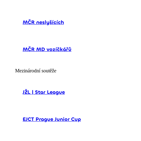
MČR neslyšících
MČR MD vozíčkářů
Mezinárodní soutěže
JŽL | Star League
EJCT Prague Junior Cup