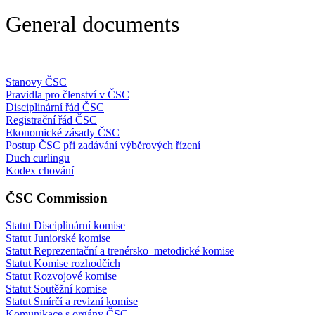
General documents
Stanovy ČSC
Pravidla pro členství v ČSC
Disciplinární řád ČSC
Registrační řád ČSC
Ekonomické zásady ČSC
Postup ČSC při zadávání výběrových řízení
Duch curlingu
Kodex chování
ČSC Commission
Statut Disciplinární komise
Statut Juniorské komise
Statut Reprezentační a trenérsko–metodické komise
Statut Komise rozhodčích
Statut Rozvojové komise
Statut Soutěžní komise
Statut Smírčí a revizní komise
Komunikace s orgány ČSC