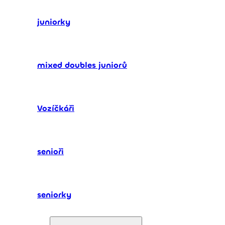
juniorky
mixed doubles juniorů
Vozíčkáři
senioři
seniorky