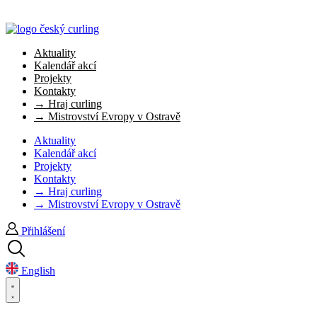
Aktuality
Kalendář akcí
Projekty
Kontakty
→ Hraj curling
→ Mistrovství Evropy v Ostravě
Aktuality
Kalendář akcí
Projekty
Kontakty
→ Hraj curling
→ Mistrovství Evropy v Ostravě
Přihlášení
English