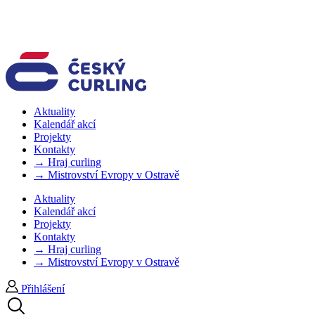
Aktuality
Kalendář akcí
Projekty
Kontakty
→ Hraj curling
→ Mistrovství Evropy v Ostravě
Aktuality
Kalendář akcí
Projekty
Kontakty
→ Hraj curling
→ Mistrovství Evropy v Ostravě
Přihlášení