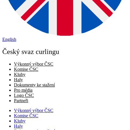
English
Český svaz curlingu
Výkonný výbor ČSC
Komise ČSC
Kluby
Haly
Dokumenty ke stažení
Pro média
Logo ČSC
Partneři
Výkonný výbor ČSC
Komise ČSC
Kluby
Haly