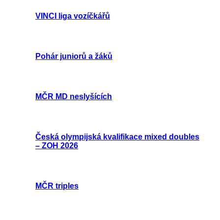
VINCI liga vozíčkářů
Pohár juniorů a žáků
MČR MD neslyšících
Česká olympijská kvalifikace mixed doubles
– ZOH 2026
MČR triples