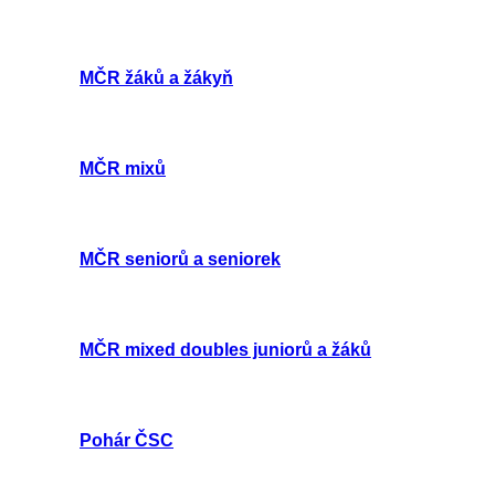
MČR žáků a žákyň
MČR mixů
MČR seniorů a seniorek
MČR mixed doubles juniorů a žáků
Pohár ČSC