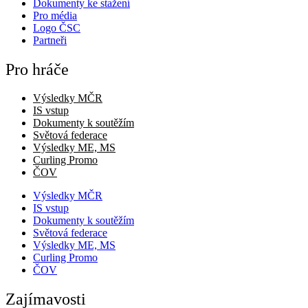
Dokumenty ke stažení
Pro média
Logo ČSC
Partneři
Pro hráče
Výsledky MČR
IS vstup
Dokumenty k soutěžím
Světová federace
Výsledky ME, MS
Curling Promo
ČOV
Výsledky MČR
IS vstup
Dokumenty k soutěžím
Světová federace
Výsledky ME, MS
Curling Promo
ČOV
Zajímavosti