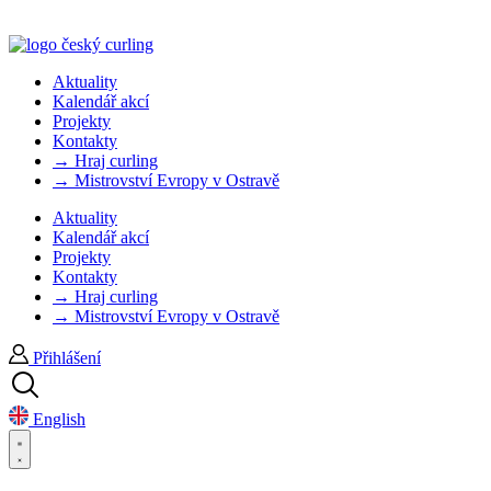
Aktuality
Kalendář akcí
Projekty
Kontakty
→ Hraj curling
→ Mistrovství Evropy v Ostravě
Aktuality
Kalendář akcí
Projekty
Kontakty
→ Hraj curling
→ Mistrovství Evropy v Ostravě
Přihlášení
English