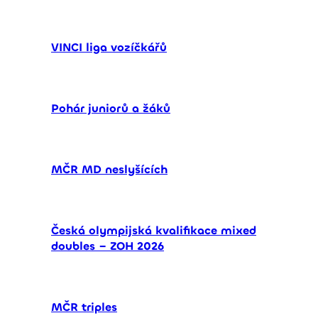
VINCI liga vozíčkářů
Pohár juniorů a žáků
MČR MD neslyšících
Česká olympijská kvalifikace mixed
doubles – ZOH 2026
MČR triples