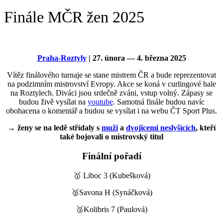
Finále MČR žen 2025
Praha-Roztyly
| 27. února — 4. března 2025
Vítěz finálového turnaje se stane mistrem ČR a bude reprezentovat
na podzimním mistrovství Evropy. Akce se koná v curlingové hale
na Roztylech. Diváci jsou srdečně zváni, vstup volný. Zápasy se
budou živě vysílat na
youtube
. Samotná finále budou navíc
obohacena o komentář a budou se vysílat i na webu ČT Sport Plus.
→ ženy se na ledě střídaly s
muži
a
dvojicemi neslyšících
, kteří
také bojovali o mistrovský titul
Finální pořadí
🥇 Liboc 3 (Kubešková)
🥈Savona H (Synáčková)
🥉Kolibris 7 (Paulová)