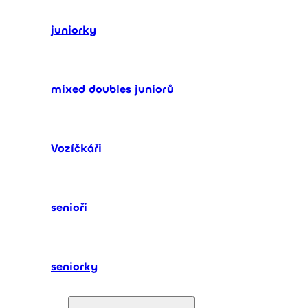
juniorky
mixed doubles juniorů
Vozíčkáři
senioři
seniorky