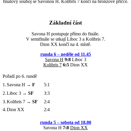
finálový souboj se Savonou H. Kolibris 7 končí na bronzové příčce.
Základní část
Savona H postupuje přímo do finále.
V semifinále se utkají Liboc 3 a Kolibris 7.
Dion XX končí na 4. místě.
runda 6 – neděle od 11.45
Savona H
9:8
Liboc 3
Kolibris 7
6:5
Dion XX
Pořadí po 6. rundě
1.
Savona H
→ F
5:1
2.
Liboc 3
→ SF
3:3
3.
Kolibris 7
→ SF
2:4
4.
Dion XX
2:4
runda 5 – sobota od 18.00
Savona H
7:8
Dion XX