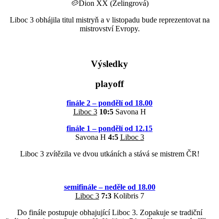
🥔Dion XX (Zelingrová)
Liboc 3 obhájila titul mistryň a v listopadu bude reprezentovat na
mistrovství Evropy.
Výsledky
playoff
finále 2 – pondělí od 18.00
Liboc 3
10:5
Savona H
finále 1 – pondělí od 12.15
Savona H
4:5
Liboc 3
Liboc 3 zvítězila ve dvou utkáních a stává se mistrem ČR!
semifinále – neděle od 18.00
Liboc 3
7:3
Kolibris 7
Do finále postupuje obhajující Liboc 3. Zopakuje se tradiční