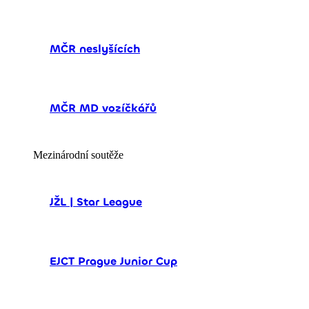
MČR neslyšících
MČR MD vozíčkářů
Mezinárodní soutěže
JŽL | Star League
EJCT Prague Junior Cup