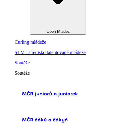
Open Mládež
Curling mládeže
STM - středisko talentované mládeže
Soutěže
Soutěže
MČR juniorů a juniorek
MČR žáků a žákyň