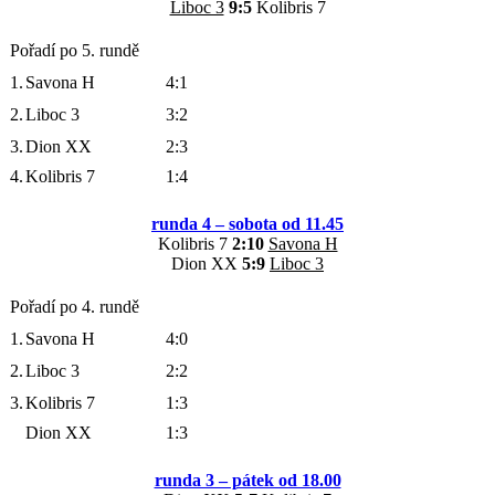
Liboc 3
9:5
Kolibris 7
Pořadí po 5. rundě
1.
Savona H
4:1
2.
Liboc 3
3:2
3.
Dion XX
2:3
4.
Kolibris 7
1:4
runda 4 – sobota od 11.45
Kolibris 7
2:10
Savona H
Dion XX
5:9
Liboc 3
Pořadí po 4. rundě
1.
Savona H
4:0
2.
Liboc 3
2:2
3.
Kolibris 7
1:3
Dion XX
1:3
runda 3 – pátek od 18.00