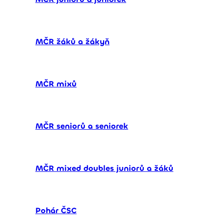
MČR žáků a žákyň
MČR mixů
MČR seniorů a seniorek
MČR mixed doubles juniorů a žáků
Pohár ČSC