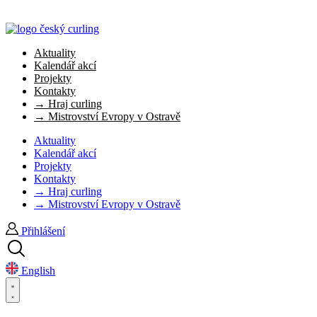
Aktuality
Kalendář akcí
Projekty
Kontakty
→ Hraj curling
→ Mistrovství Evropy v Ostravě
Aktuality
Kalendář akcí
Projekty
Kontakty
→ Hraj curling
→ Mistrovství Evropy v Ostravě
Přihlášení
English