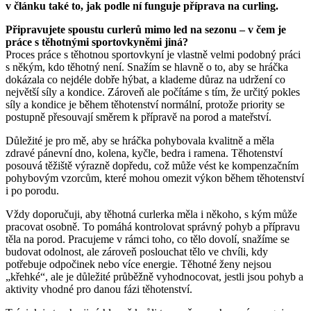
v článku také to, jak podle ní funguje příprava na curling.
Připravujete spoustu curlerů mimo led na sezonu – v čem je
práce s těhotnými sportovkyněmi jiná?
Proces práce s těhotnou sportovkyní je vlastně velmi podobný práci
s někým, kdo těhotný není. Snažím se hlavně o to, aby se hráčka
dokázala co nejdéle dobře hýbat, a klademe důraz na udržení co
největší síly a kondice. Zároveň ale počítáme s tím, že určitý pokles
síly a kondice je během těhotenství normální, protože priority se
postupně přesouvají směrem k přípravě na porod a mateřství.
Důležité je pro mě, aby se hráčka pohybovala kvalitně a měla
zdravé pánevní dno, kolena, kyčle, bedra i ramena. Těhotenství
posouvá těžiště výrazně dopředu, což může vést ke kompenzačním
pohybovým vzorcům, které mohou omezit výkon během těhotenství
i po porodu.
Vždy doporučuji, aby těhotná curlerka měla i někoho, s kým může
pracovat osobně. To pomáhá kontrolovat správný pohyb a přípravu
těla na porod. Pracujeme v rámci toho, co tělo dovolí, snažíme se
budovat odolnost, ale zároveň poslouchat tělo ve chvíli, kdy
potřebuje odpočinek nebo více energie. Těhotné ženy nejsou
„křehké“, ale je důležité průběžně vyhodnocovat, jestli jsou pohyb a
aktivity vhodné pro danou fázi těhotenství.