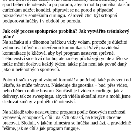
sport během těhotenství a po porodu, abych mohla pomáhat dalším
curlerkám udržet kondici, připravit se na porod a případně
pokračovat v soutěžním curlingu. Zároveň chci být schopná
podporovat hráčky i v období po porodu.
Jak celý proces spolupráce probíhá? Jak vytváříte tréninkový
plán?
Na začátku si s těhotnou hráčkou vždy volám, protože je důležité
vybudovat důvěru a otevřenou komunikaci. Právě pravidelná
komunikace je klíčová, aby byl program nastaven správně.
Těhotenství sice trvá dlouho, ale změny přicházejí rychle a tělo se
může měnit doslova každý týden, takže plán není tak pevně daný
jako u netěhotných sportovců.
Potom hráčka vyplní vstupní formulář a potřebuji také potvrzení od
lékaře, že může trénovat. Následuje diagnostika – buď přes video,
nebo během online hovoru. Součástí je i video z curlingu, jak z
delivery, tak ze sweepingu, abych viděla aktuální stav a mohli jsme
sledovat změny v průběhu těhotenství.
Na základě toho nastavujeme program podle časových možností,
vybavení, schopností, cílů i dalších oblastí, na kterých chceme
pracovat. Sleduji, v jakém trimestru se hráčka nachází, a pravidelně
řešíme, jak se cítí a jak program funguje.