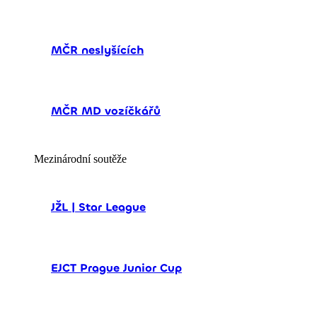
MČR neslyšících
MČR MD vozíčkářů
Mezinárodní soutěže
JŽL | Star League
EJCT Prague Junior Cup