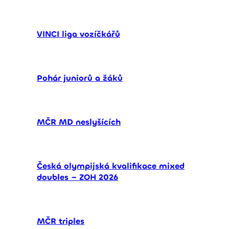
VINCI liga vozíčkářů
Pohár juniorů a žáků
MČR MD neslyšících
Česká olympijská kvalifikace mixed
doubles – ZOH 2026
MČR triples