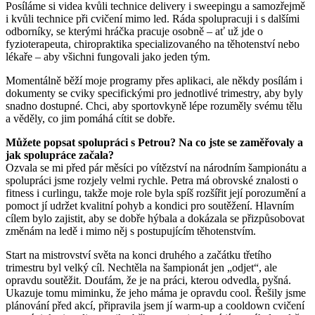
Posíláme si videa kvůli technice delivery i sweepingu a samozřejmě
i kvůli technice při cvičení mimo led. Ráda spolupracuji i s dalšími
odborníky, se kterými hráčka pracuje osobně – ať už jde o
fyzioterapeuta, chiropraktika specializovaného na těhotenství nebo
lékaře – aby všichni fungovali jako jeden tým.
Momentálně běží moje programy přes aplikaci, ale někdy posílám i
dokumenty se cviky specifickými pro jednotlivé trimestry, aby byly
snadno dostupné. Chci, aby sportovkyně lépe rozuměly svému tělu
a věděly, co jim pomáhá cítit se dobře.
Můžete popsat spolupráci s Petrou? Na co jste se zaměřovaly a
jak spolupráce začala?
Ozvala se mi před pár měsíci po vítězství na národním šampionátu a
spolupráci jsme rozjely velmi rychle. Petra má obrovské znalosti o
fitness i curlingu, takže moje role byla spíš rozšířit její porozumění a
pomoct jí udržet kvalitní pohyb a kondici pro soutěžení. Hlavním
cílem bylo zajistit, aby se dobře hýbala a dokázala se přizpůsobovat
změnám na ledě i mimo něj s postupujícím těhotenstvím.
Start na mistrovství světa na konci druhého a začátku třetího
trimestru byl velký cíl. Nechtěla na šampionát jen „odjet“, ale
opravdu soutěžit. Doufám, že je na práci, kterou odvedla, pyšná.
Ukazuje tomu miminku, že jeho máma je opravdu cool. Řešily jsme
plánování před akcí, připravila jsem jí warm-up a cooldown cvičení