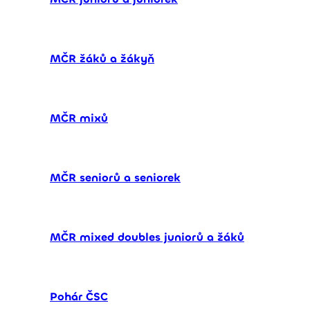
MČR žáků a žákyň
MČR mixů
MČR seniorů a seniorek
MČR mixed doubles juniorů a žáků
Pohár ČSC