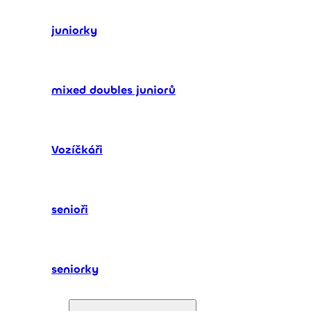
juniorky
mixed doubles juniorů
Vozíčkáři
senioři
seniorky