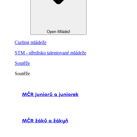
Open Mládež
Curling mládeže
STM - středisko talentované mládeže
Soutěže
Soutěže
MČR juniorů a juniorek
MČR žáků a žákyň