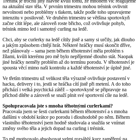
Trénink je trochu jiný hlavně kvůli tomu, že mnohem víc reagujeme
na aktuální stav těla. V prvním trimestru mohou trénink ovlivnit
nevolnosti nebo problémy s tlakem, takže podle toho upravujeme
intenzitu v posilovně. Ve druhém trimestru se většina sportovkyň
začne cítit lépe, ale zároveň roste břicho, což ovlivňuje pohyb,
trénink mimo led i samotný curling na ledě.
Chci, aby se curlerky na ledě cítily jistě a samy si určily, jak dlouho
a jakým způsobem chtějí hrát. Některé hráčky musí skončit dříve,
než plánovaly – sama jsem během těhotenství měla problém s
žílami, kvůli kterému pro mě bylo nepříjemné dlouho stát. Naopak
jiné hráčky neměly problém až do termínu porodu. V těhotenství je
spousta věcí mimo naši kontrolu a každé těhotenství je úplně jiné.
Ve třetím trimestru už velikost těla výrazně ovlivňuje postavení v
hacku, delivery i to, jestli se hráčka cítí jistě při metení. A do toho
přichází i velká psychická zátěž – sportovkyně se připravuje na
příchod dítěte a zároveň se snaží plnit své sportovní cíle na ledě.
Spolupracovala jste s mnoha těhotnými curlerkami?
Pracovala jsem se šesti curlerkami během těhotenství a s mnoha
dalšími v období krátce po porodu i dlouhodobě po něm. Během
vlastního těhotenství jsem hodně studovala a snažila se vnímat
změny svého těla a jejich dopad na curling i trénink.
To mě motivovalo absolvovat velmi rozsáhlý kurz zaměřený na