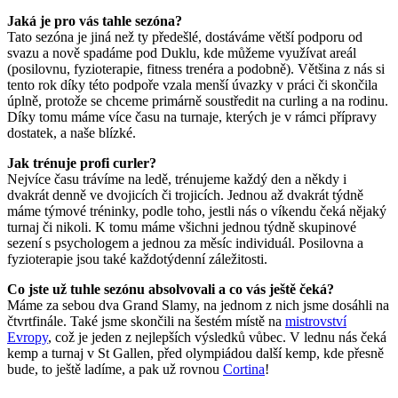
Jaká je pro vás tahle sezóna?
Tato sezóna je jiná než ty předešlé, dostáváme větší podporu od
svazu a nově spadáme pod Duklu, kde můžeme využívat areál
(posilovnu, fyzioterapie, fitness trenéra a podobně). Většina z nás si
tento rok díky této podpoře vzala menší úvazky v práci či skončila
úplně, protože se chceme primárně soustředit na curling a na rodinu.
Díky tomu máme více času na turnaje, kterých je v rámci přípravy
dostatek, a naše blízké.
Jak trénuje profi curler?
Nejvíce času trávíme na ledě, trénujeme každý den a někdy i
dvakrát denně ve dvojicích či trojicích. Jednou až dvakrát týdně
máme týmové tréninky, podle toho, jestli nás o víkendu čeká nějaký
turnaj či nikoli. K tomu máme všichni jednou týdně skupinové
sezení s psychologem a jednou za měsíc individuál. Posilovna a
fyzioterapie jsou také každotýdenní záležitosti.
Co jste už tuhle sezónu absolvovali a co vás ještě čeká?
Máme za sebou dva Grand Slamy, na jednom z nich jsme dosáhli na
čtvrtfinále. Také jsme skončili na šestém místě na
mistrovství
Evropy
, což je jeden z nejlepších výsledků vůbec. V lednu nás čeká
kemp a turnaj v St Gallen, před olympiádou další kemp, kde přesně
bude, to ještě ladíme, a pak už rovnou
Cortina
!