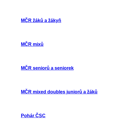
MČR žáků a žákyň
MČR mixů
MČR seniorů a seniorek
MČR mixed doubles juniorů a žáků
Pohár ČSC