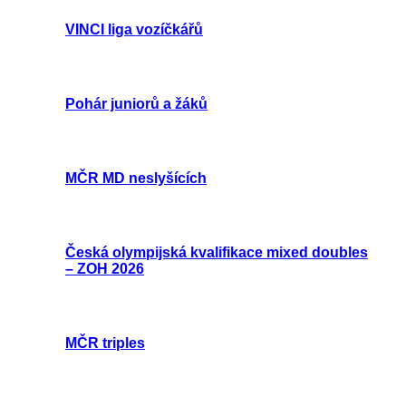
VINCI liga vozíčkářů
Pohár juniorů a žáků
MČR MD neslyšících
Česká olympijská kvalifikace mixed doubles
– ZOH 2026
MČR triples