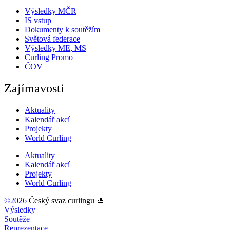
Výsledky MČR
IS vstup
Dokumenty k soutěžím
Světová federace
Výsledky ME, MS
Curling Promo
ČOV
Zajímavosti
Aktuality
Kalendář akcí
Projekty
World Curling
Aktuality
Kalendář akcí
Projekty
World Curling
©2026
Český svaz curlingu 🥌
Výsledky
Soutěže
Reprezentace