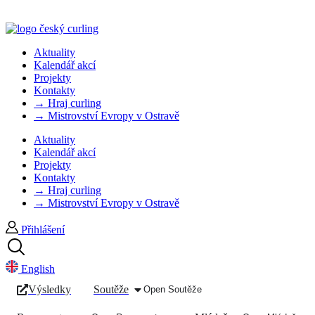
Aktuality
Kalendář akcí
Projekty
Kontakty
→ Hraj curling
→ Mistrovství Evropy v Ostravě
Aktuality
Kalendář akcí
Projekty
Kontakty
→ Hraj curling
→ Mistrovství Evropy v Ostravě
Přihlášení
English
Výsledky
Soutěže
Open Soutěže