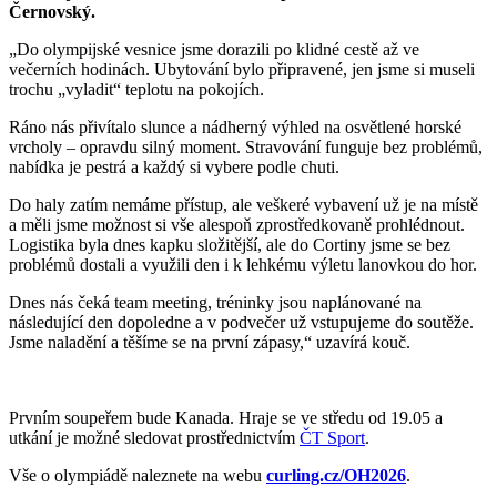
Černovský.
„Do olympijské vesnice jsme dorazili po klidné cestě až ve
večerních hodinách. Ubytování bylo připravené, jen jsme si museli
trochu „vyladit“ teplotu na pokojích.
Ráno nás přivítalo slunce a nádherný výhled na osvětlené horské
vrcholy – opravdu silný moment. Stravování funguje bez problémů,
nabídka je pestrá a každý si vybere podle chuti.
Do haly zatím nemáme přístup, ale veškeré vybavení už je na místě
a měli jsme možnost si vše alespoň zprostředkovaně prohlédnout.
Logistika byla dnes kapku složitější, ale do Cortiny jsme se bez
problémů dostali a využili den i k lehkému výletu lanovkou do hor.
Dnes nás čeká team meeting, tréninky jsou naplánované na
následující den dopoledne a v podvečer už vstupujeme do soutěže.
Jsme naladění a těšíme se na první zápasy,“ uzavírá kouč.
Prvním soupeřem bude Kanada. Hraje se ve středu od 19.05 a
utkání je možné sledovat prostřednictvím
ČT Sport
.
Vše o olympiádě naleznete na webu
curling.cz/OH2026
.