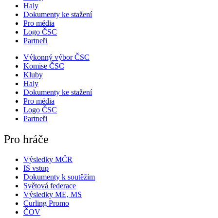
Haly
Dokumenty ke stažení
Pro média
Logo ČSC
Partneři
Výkonný výbor ČSC
Komise ČSC
Kluby
Haly
Dokumenty ke stažení
Pro média
Logo ČSC
Partneři
Pro hráče
Výsledky MČR
IS vstup
Dokumenty k soutěžím
Světová federace
Výsledky ME, MS
Curling Promo
ČOV