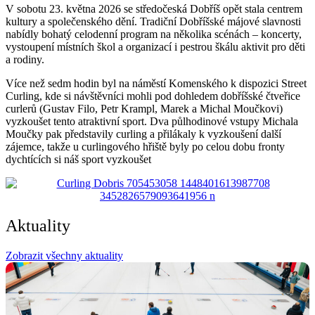
V sobotu 23. května 2026 se středočeská Dobříš opět stala centrem
kultury a společenského dění. Tradiční Dobříšské májové slavnosti
nabídly bohatý celodenní program na několika scénách – koncerty,
vystoupení místních škol a organizací i pestrou škálu aktivit pro děti
a rodiny.
Více než sedm hodin byl na náměstí Komenského k dispozici Street
Curling, kde si návštěvníci mohli pod dohledem dobříšské čtveřice
curlerů (Gustav Filo, Petr Krampl, Marek a Michal Moučkovi)
vyzkoušet tento atraktivní sport. Dva půlhodinové vstupy Michala
Moučky pak představily curling a přilákaly k vyzkoušení další
zájemce, takže u curlingového hřiště byly po celou dobu fronty
dychtících si náš sport vyzkoušet
Aktuality
Zobrazit všechny aktuality