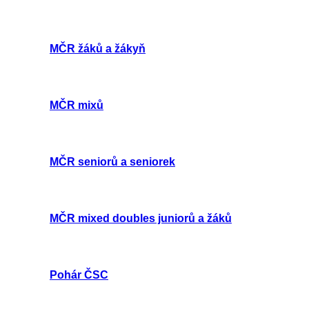
MČR žáků a žákyň
MČR mixů
MČR seniorů a seniorek
MČR mixed doubles juniorů a žáků
Pohár ČSC