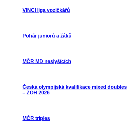
VINCI liga vozíčkářů
Pohár juniorů a žáků
MČR MD neslyšících
Česká olympijská kvalifikace mixed doubles
– ZOH 2026
MČR triples