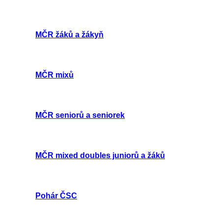
MČR žáků a žákyň
MČR mixů
MČR seniorů a seniorek
MČR mixed doubles juniorů a žáků
Pohár ČSC