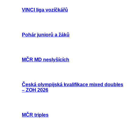
VINCI liga vozíčkářů
Pohár juniorů a žáků
MČR MD neslyšících
Česká olympijská kvalifikace mixed doubles
– ZOH 2026
MČR triples