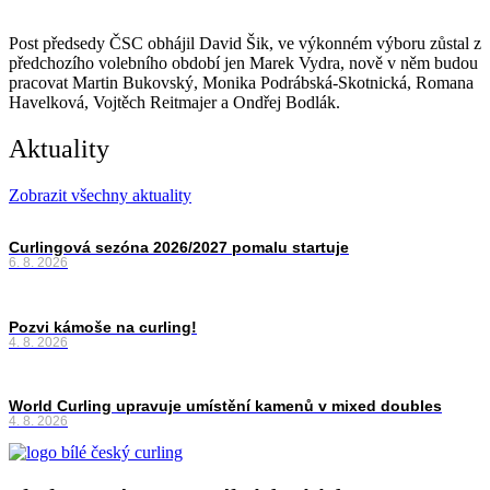
Post předsedy ČSC obhájil David Šik, ve výkonném výboru zůstal z
předchozího volebního období jen Marek Vydra, nově v něm budou
pracovat Martin Bukovský, Monika Podrábská-Skotnická, Romana
Havelková, Vojtěch Reitmajer a Ondřej Bodlák.
Aktuality
Zobrazit všechny aktuality
Curlingová sezóna 2026/2027 pomalu startuje
6. 8. 2026
Pozvi kámoše na curling!
4. 8. 2026
World Curling upravuje umístění kamenů v mixed doubles
4. 8. 2026