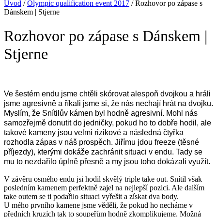
Úvod
/
Olympic qualification event 2017
/
Rozhovor po zápase s
Dánskem | Stjerne
Rozhovor po zápase s Dánskem |
Stjerne
Ve šestém endu jsme chtěli skórovat alespoň dvojkou a hráli
jsme agresivně a říkali jsme si, že nás nechají hrát na dvojku.
Myslím, že Snítilův kámen byl hodně agresivní. Mohl nás
samozřejmě donutit do jedničky, pokud ho to dobře hodil, ale
takové kameny jsou velmi rizikové a následná čtyřka
rozhodla zápas v náš prospěch.
Jiřímu jdou freeze (těsné
příjezdy), kterými dokáže zachránit situaci v endu. Tady se
mu to nezdařilo úplně přesně a my jsou toho dokázali využít.
V závěru osmého endu jsi hodil skvělý triple take out. Snítil však
posledním kamenem perfektně zajel na nejlepší pozici. Ale dalším
take outem se ti podařilo situaci vyřešit a získat dva body.
U mého prvního kamene jsme věděli, že pokud ho necháme v
předních kruzích tak to soupeřům hodně zkomplikujeme. Možná