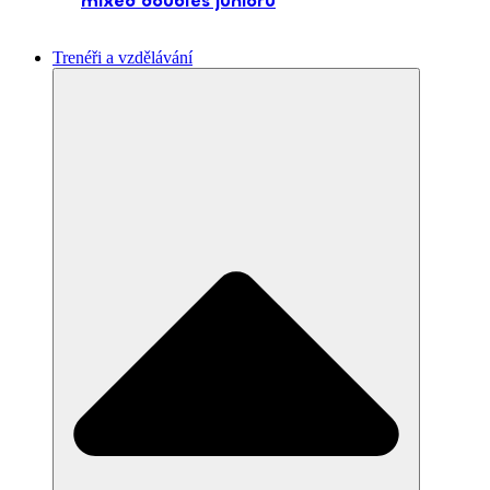
mixed doubles juniorů
Trenéři a vzdělávání