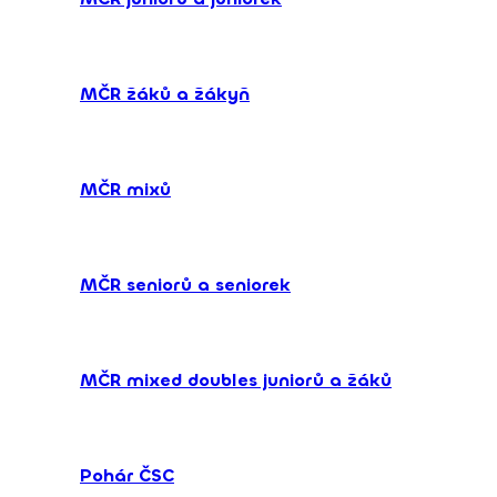
MČR žáků a žákyň
MČR mixů
MČR seniorů a seniorek
MČR mixed doubles juniorů a žáků
Pohár ČSC