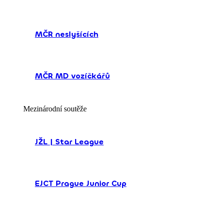
MČR neslyšících
MČR MD vozíčkářů
Mezinárodní soutěže
JŽL | Star League
EJCT Prague Junior Cup