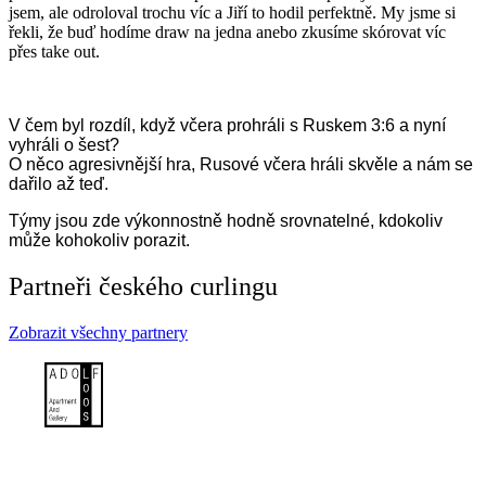
jsem, ale odroloval trochu víc a Jiří to hodil perfektně. My jsme si
řekli, že buď hodíme draw na jedna anebo zkusíme skórovat víc
přes take out.
V čem byl rozdíl, když včera prohráli s Ruskem 3:6 a nyní
vyhráli o šest?
O něco agresivnější hra, Rusové včera hráli skvěle a nám se
dařilo až teď.
Týmy jsou zde výkonnostně hodně srovnatelné, kdokoliv
může kohokoliv porazit.
Partneři českého curlingu
Zobrazit všechny partnery