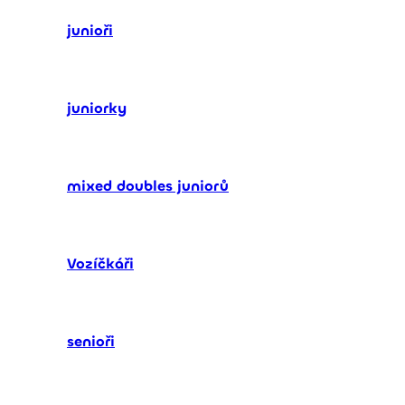
junioři
juniorky
mixed doubles juniorů
Vozíčkáři
senioři