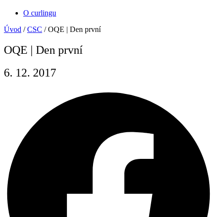
O curlingu
Úvod
/
CSC
/
OQE | Den první
OQE | Den první
6. 12. 2017