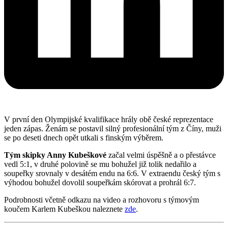
V první den Olympijské kvalifikace hrály obě české reprezentace
jeden zápas. Ženám se postavil silný profesionální tým z Číny, muži
se po deseti dnech opět utkali s finským výběrem.
Tým skipky Anny Kubeškové
začal velmi úspěšně a o přestávce
vedl 5:1, v druhé polovině se mu bohužel již tolik nedařilo a
soupeřky srovnaly v desátém endu na 6:6. V extraendu český tým s
výhodou bohužel dovolil soupeřkám skórovat a prohrál 6:7.
Podrobnosti včetně odkazu na video a rozhovoru s týmovým
koučem Karlem Kubeškou naleznete
zde
.