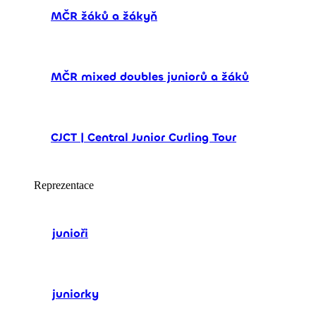
MČR žáků a žákyň
MČR mixed doubles juniorů a žáků
CJCT | Central Junior Curling Tour
Reprezentace
junioři
juniorky