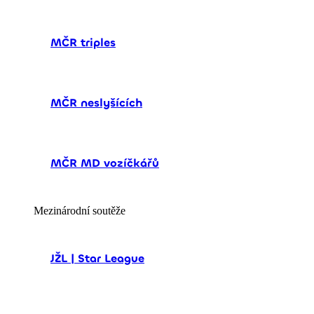
MČR triples
MČR neslyšících
MČR MD vozíčkářů
Mezinárodní soutěže
JŽL | Star League