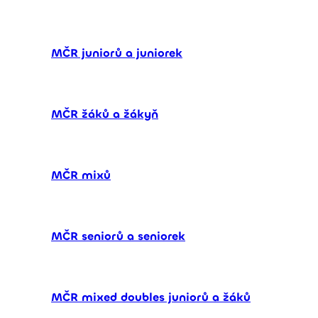
MČR juniorů a juniorek
MČR žáků a žákyň
MČR mixů
MČR seniorů a seniorek
MČR mixed doubles juniorů a žáků