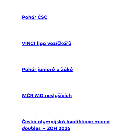
Pohár ČSC
VINCI liga vozíčkářů
Pohár juniorů a žáků
MČR MD neslyšících
Česká olympijská kvalifikace mixed
doubles – ZOH 2026