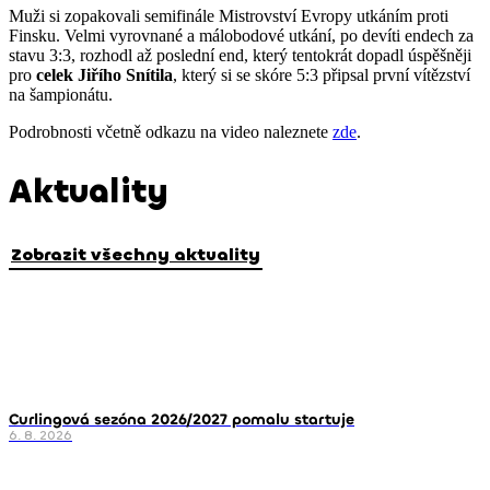
Muži si zopakovali semifinále Mistrovství Evropy utkáním proti
Finsku. Velmi vyrovnané a málobodové utkání, po devíti endech za
stavu 3:3, rozhodl až poslední end, který tentokrát dopadl úspěšněji
pro
celek Jiřího Snítila
, který si se skóre 5:3 připsal první vítězství
na šampionátu.
Podrobnosti včetně odkazu na video naleznete
zde
.
Aktuality
Zobrazit všechny aktuality
Curlingová sezóna 2026/2027 pomalu startuje
6. 8. 2026