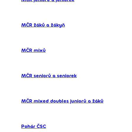
MČR žáků a žákyň
MČR mixů
MČR seniorů a seniorek
MČR mixed doubles juniorů a žáků
Pohár ČSC