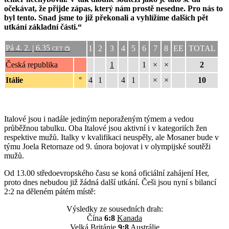
očekávat, že přijde zápas, který nám prostě nesedne. Pro nás to
byl tento. Snad jsme to již překonali a vyhlížíme dalších pět
utkání základní části.“
Pá 4. 2. | 6.35
1
2
3
4
5
6
7
8
EE
TOTAL
CET 📺
Česká republika
1
1
×
×
2
Itálie
°
4
1
4
1
×
×
10
Italové jsou i nadále jediným neporaženým týmem a vedou
průběžnou tabulku. Oba Italové jsou aktivní i v kategoriích žen
respektive mužů. Italky v kvalifikaci neuspěly, ale Mosaner bude v
týmu Joela Retornaze od 9. února bojovat i v olympijské soutěži
mužů.
Od 13.00 středoevropského času se koná oficiální zahájení Her,
proto dnes nebudou již žádná další utkání. Češi jsou nyní s bilancí
2:2 na děleném pátém místě:
Výsledky ze sousedních drah:
Čína
6:8
Kanada
Velká Británie
9:8
Austrálie