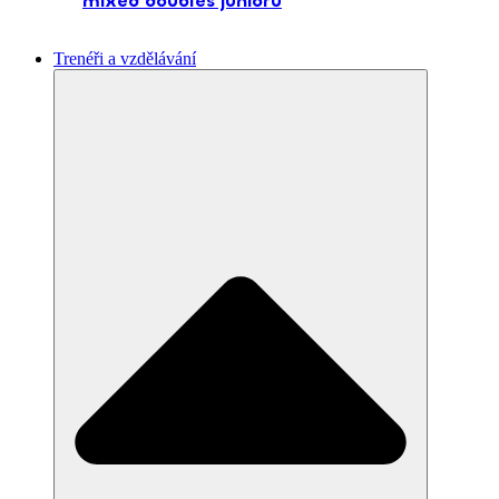
mixed doubles juniorů
Trenéři a vzdělávání