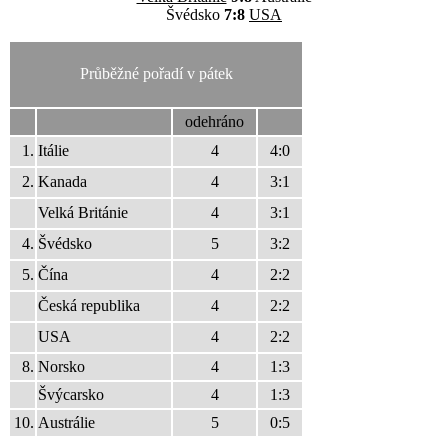
Švédsko
7:8
USA
Průběžné pořadí v pátek
odehráno
1.
Itálie
4
4:0
2.
Kanada
4
3:1
Velká Británie
4
3:1
4.
Švédsko
5
3:2
5.
Čína
4
2:2
Česká republika
4
2:2
USA
4
2:2
8.
Norsko
4
1:3
Švýcarsko
4
1:3
10.
Austrálie
5
0:5