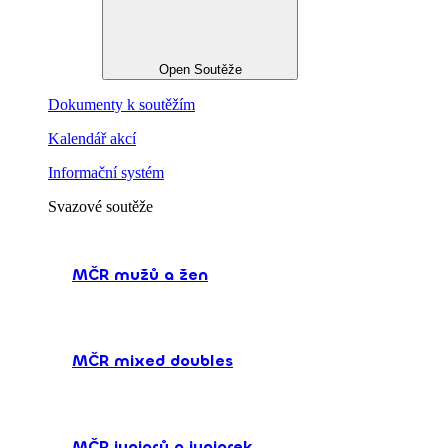
Open Soutěže
Dokumenty k soutěžím
Kalendář akcí
Informační systém
Svazové soutěže
MČR mužů a žen
MČR mixed doubles
MČR juniorů a juniorek