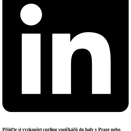
Přijďte si vyzkoušet curling vozíčkářů do haly v Praze nebo