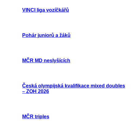
VINCI liga vozíčkářů
Pohár juniorů a žáků
MČR MD neslyšících
Česká olympijská kvalifikace mixed doubles
– ZOH 2026
MČR triples