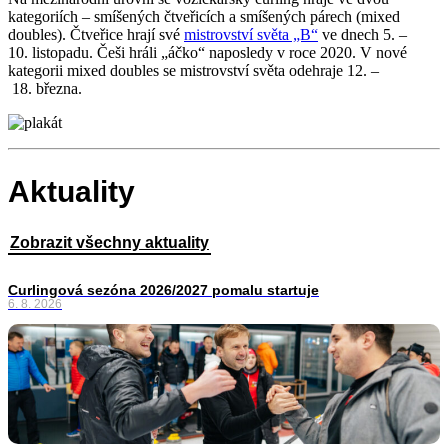
kategoriích – smíšených čtveřicích a smíšených párech (mixed
doubles). Čtveřice hrají své
mistrovství světa „B“
ve dnech 5. –
10. listopadu. Češi hráli „áčko“ naposledy v roce 2020. V nové
kategorii mixed doubles se mistrovství světa odehraje 12. –
18. března.
Aktuality
Zobrazit všechny aktuality
Curlingová sezóna 2026/2027 pomalu startuje
6. 8. 2026