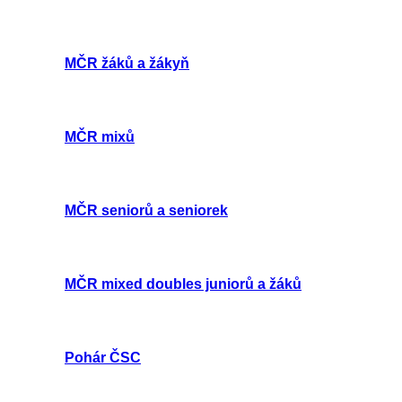
MČR žáků a žákyň
MČR mixů
MČR seniorů a seniorek
MČR mixed doubles juniorů a žáků
Pohár ČSC