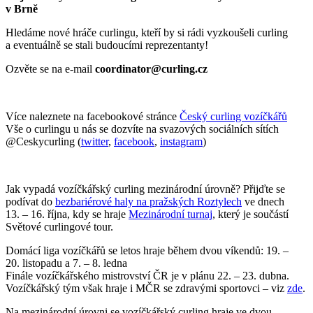
v Brně
Hledáme nové hráče curlingu, kteří by si rádi vyzkoušeli curling
a eventuálně se stali budoucími reprezentanty!
Ozvěte se na e-mail
coordinator@curling.cz
Více naleznete na facebookové stránce
Český curling vozíčkářů
Vše o curlingu u nás se dozvíte na svazových sociálních sítích
@Ceskycurling (
twitter
,
facebook
,
instagram
)
Jak vypadá vozíčkářský curling mezinárodní úrovně? Přijďte se
podívat do
bezbariérové haly na pražských Roztylech
ve dnech
13. – 16. října, kdy se hraje
Mezinárodní turnaj
, který je součástí
Světové curlingové tour.
Domácí liga vozíčkářů se letos hraje během dvou víkendů: 19. –
20. listopadu a 7. – 8. ledna
Finále vozíčkářského mistrovství ČR je v plánu 22. – 23. dubna.
Vozíčkářský tým však hraje i MČR se zdravými sportovci – viz
zde
.
Na mezinárodní úrovni se vozíčkářský curling hraje ve dvou