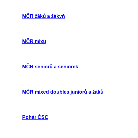
MČR žáků a žákyň
MČR mixů
MČR seniorů a seniorek
MČR mixed doubles juniorů a žáků
Pohár ČSC