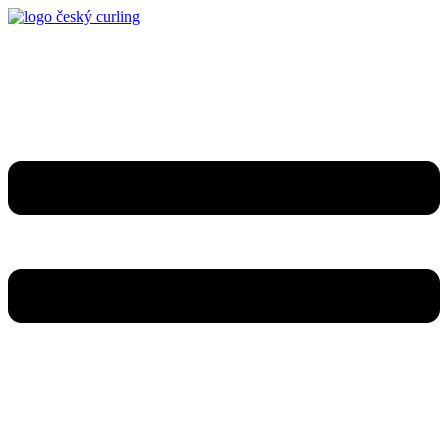
Přejít
k
obsahu