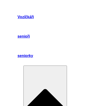
Vozíčkáři
senioři
seniorky