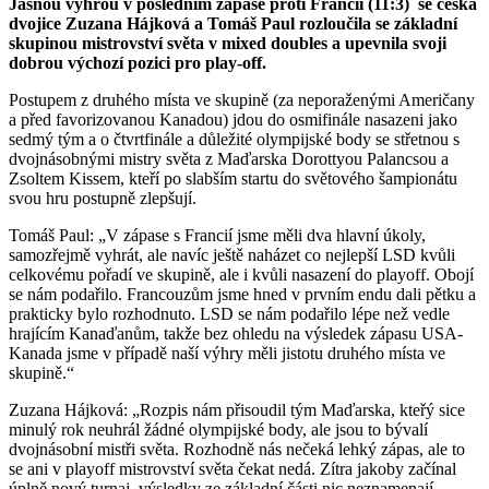
Jasnou výhrou v posledním zápase proti Francii (11:3) se česká
dvojice Zuzana Hájková a Tomáš Paul rozloučila se základní
skupinou mistrovství světa v mixed doubles a upevnila svoji
dobrou výchozí pozici pro play-off.
Postupem z druhého místa ve skupině (za neporaženými Američany
a před favorizovanou Kanadou) jdou do osmifinále nasazeni jako
sedmý tým a o čtvrtfinále a důležité olympijské body se střetnou s
dvojnásobnými mistry světa z Maďarska Dorottyou Palancsou a
Zsoltem Kissem, kteří po slabším startu do světového šampionátu
svou hru postupně zlepšují.
Tomáš Paul: „V zápase s Francií jsme měli dva hlavní úkoly,
samozřejmě vyhrát, ale navíc ještě naházet co nejlepší LSD kvůli
celkovému pořadí ve skupině, ale i kvůli nasazení do playoff. Obojí
se nám podařilo. Francouzům jsme hned v prvním endu dali pětku a
prakticky bylo rozhodnuto. LSD se nám podařilo lépe než vedle
hrajícím Kanaďanům, takže bez ohledu na výsledek zápasu USA-
Kanada jsme v případě naší výhry měli jistotu druhého místa ve
skupině.“
Zuzana Hájková: „Rozpis nám přisoudil tým Maďarska, kteřý sice
minulý rok neuhrál žádné olympijské body, ale jsou to bývalí
dvojnásobní mistři světa. Rozhodně nás nečeká lehký zápas, ale to
se ani v playoff mistrovství světa čekat nedá. Zítra jakoby začínal
úplně nový turnaj, výsledky ze základní části nic neznamenají.