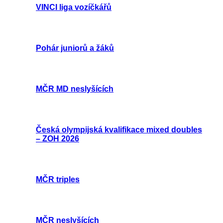
VINCI liga vozíčkářů
Pohár juniorů a žáků
MČR MD neslyšících
Česká olympijská kvalifikace mixed doubles
– ZOH 2026
MČR triples
MČR neslyšících