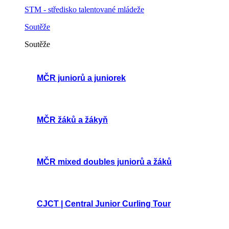
STM - středisko talentované mládeže
Soutěže
Soutěže
MČR juniorů a juniorek
MČR žáků a žákyň
MČR mixed doubles juniorů a žáků
CJCT | Central Junior Curling Tour