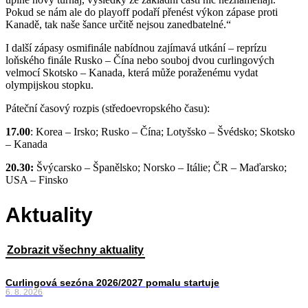
Pokud se nám ale do playoff podaří přenést výkon zápase proti
Kanadě, tak naše šance určitě nejsou zanedbatelné.“
I další zápasy osmifinále nabídnou zajímavá utkání – reprízu
loňského finále Rusko – Čína nebo souboj dvou curlingových
velmocí Skotsko – Kanada, která může poraženému vydat
olympijskou stopku.
Páteční časový rozpis (středoevropského času):
17.00
: Korea – Irsko; Rusko – Čína; Lotyšsko – Švédsko; Skotsko
– Kanada
20.30:
Švýcarsko – Španělsko; Norsko – Itálie; ČR – Maďarsko;
USA – Finsko
Aktuality
Zobrazit všechny aktuality
Curlingová sezóna 2026/2027 pomalu startuje
6. 8. 2026