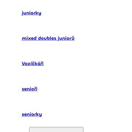
juniorky
mixed doubles juniorů
Vozíčkáři
senioři
seniorky