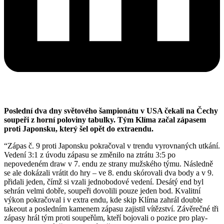
Poslední dva dny světového šampionátu v USA čekali na Čechy
soupeři z horní poloviny tabulky. Tým Klíma začal zápasem
proti Japonsku, který šel opět do extraendu.
“Zápas č. 9 proti Japonsku pokračoval v trendu vyrovnaných utkání.
Vedení 3:1 z úvodu zápasu se změnilo na ztrátu 3:5 po
nepovedeném draw v 7. endu ze strany mužského týmu. Následně
se ale dokázali vrátit do hry – ve 8. endu skórovali dva body a v 9.
přidali jeden, čímž si vzali jednobodové vedení. Desátý end byl
sehrán velmi dobře, soupeři dovolili pouze jeden bod. Kvalitní
výkon pokračoval i v extra endu, kde skip Klíma zahrál double
takeout a posledním kamenem zápasu zajistil vítězství. Závěrečné tři
zápasy hrál tým proti soupeřům, kteří bojovali o pozice pro play-