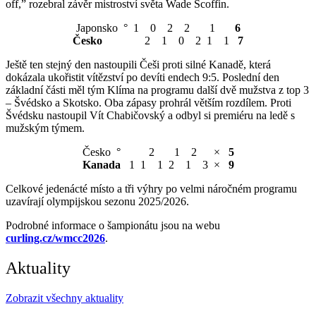
off,” rozebral závěr mistroství světa Wade Scoffin.
Japonsko ° 1 0 2 2 1
6
Česko
2 1 0 2 1 1
7
Ještě ten stejný den nastoupili Češi proti silné Kanadě, která
dokázala ukořistit vítězství po devíti endech 9:5. Poslední den
základní části měl tým Klíma na programu další dvě mužstva z top 3
– Švédsko a Skotsko. Oba zápasy prohrál větším rozdílem. Proti
Švédsku nastoupil Vít Chabičovský a odbyl si premiéru na ledě s
mužským týmem.
Česko ° 2 1 2 ×
5
Kanada
1 1 1 2 1 3 ×
9
Celkové jedenácté místo a tři výhry po velmi náročném programu
uzavírají olympijskou sezonu 2025/2026.
Podrobné informace o šampionátu jsou na webu
curling.cz/wmcc2026
.
Aktuality
Zobrazit všechny aktuality