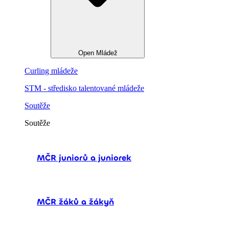
Open Mládež
Curling mládeže
STM - středisko talentované mládeže
Soutěže
Soutěže
MČR juniorů a juniorek
MČR žáků a žákyň