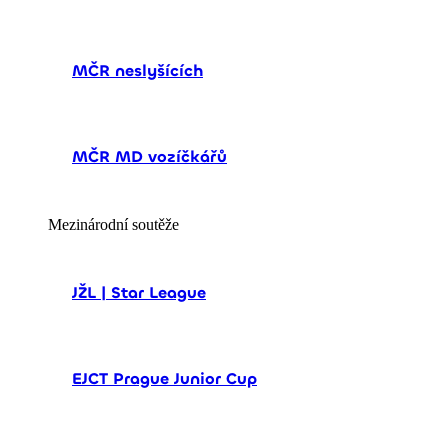
MČR neslyšících
MČR MD vozíčkářů
Mezinárodní soutěže
JŽL | Star League
EJCT Prague Junior Cup