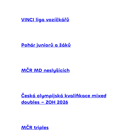
VINCI liga vozíčkářů
Pohár juniorů a žáků
MČR MD neslyšících
Česká olympijská kvalifikace mixed
doubles – ZOH 2026
MČR triples