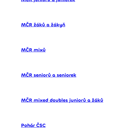
MČR žáků a žákyň
MČR mixů
MČR seniorů a seniorek
MČR mixed doubles juniorů a žáků
Pohár ČSC