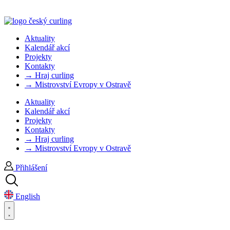
Aktuality
Kalendář akcí
Projekty
Kontakty
→ Hraj curling
→ Mistrovství Evropy v Ostravě
Aktuality
Kalendář akcí
Projekty
Kontakty
→ Hraj curling
→ Mistrovství Evropy v Ostravě
Přihlášení
English