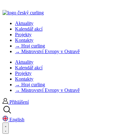
Aktuality
Kalendář akcí
Projekty
Kontakty
→ Hraj curling
→ Mistrovství Evropy v Ostravě
Aktuality
Kalendář akcí
Projekty
Kontakty
→ Hraj curling
→ Mistrovství Evropy v Ostravě
Přihlášení
English