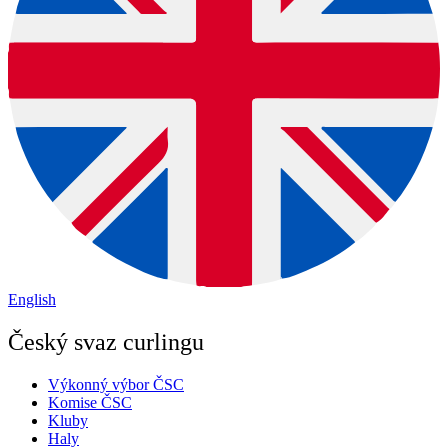
English
Český svaz curlingu
Výkonný výbor ČSC
Komise ČSC
Kluby
Haly