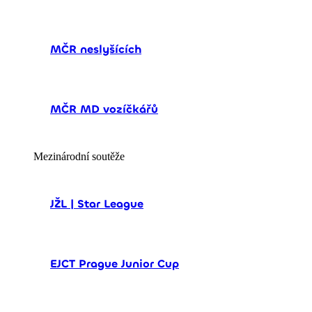
MČR neslyšících
MČR MD vozíčkářů
Mezinárodní soutěže
JŽL | Star League
EJCT Prague Junior Cup