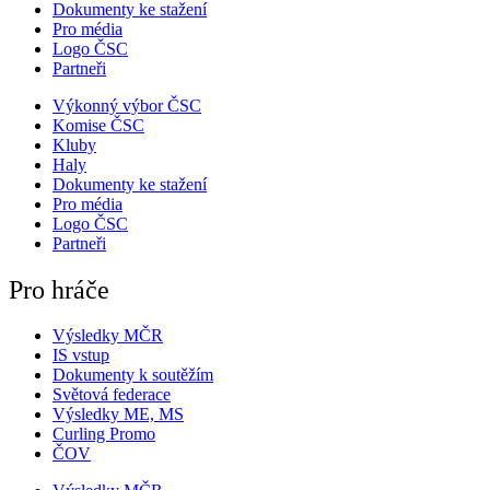
Dokumenty ke stažení
Pro média
Logo ČSC
Partneři
Výkonný výbor ČSC
Komise ČSC
Kluby
Haly
Dokumenty ke stažení
Pro média
Logo ČSC
Partneři
Pro hráče
Výsledky MČR
IS vstup
Dokumenty k soutěžím
Světová federace
Výsledky ME, MS
Curling Promo
ČOV