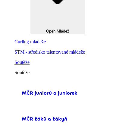
Open Mládež
Curling mládeže
STM - středisko talentované mládeže
Soutěže
Soutěže
MČR juniorů a juniorek
MČR žáků a žákyň