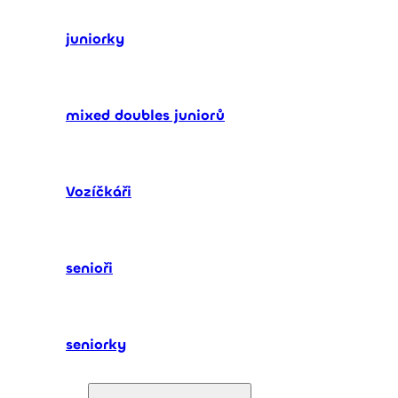
juniorky
mixed doubles juniorů
Vozíčkáři
senioři
seniorky