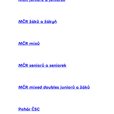
MČR žáků a žákyň
MČR mixů
MČR seniorů a seniorek
MČR mixed doubles juniorů a žáků
Pohár ČSC