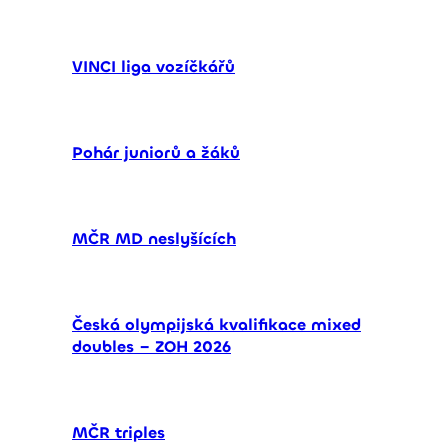
VINCI liga vozíčkářů
Pohár juniorů a žáků
MČR MD neslyšících
Česká olympijská kvalifikace mixed
doubles – ZOH 2026
MČR triples