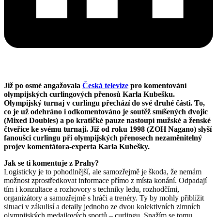
Již po osmé angažovala
Česká televize
pro komentování
olympijských curlingových přenosů Karla Kubešku.
Olympijský turnaj v curlingu přechází do své druhé části. To,
co je už odehráno i odkomentováno je soutěž smíšených dvojic
(Mixed Doubles) a po kratičké pauze nastoupí mužské a ženské
čtveřice ke svému turnaji. Již od roku 1998 (ZOH Nagano) slyší
fanoušci curlingu při olympijských přenosech nezaměnitelný
projev komentátora-experta Karla Kubešky.
Jak se ti komentuje z Prahy?
Logisticky je to pohodlnější, ale samozřejmě je škoda, že nemám
možnost zprostředkovat informace přímo z místa konání. Odpadají
tím i konzultace a rozhovory s techniky ledu, rozhodčími,
organizátory a samozřejmě s hráči a trenéry. Ty by mohly přiblížit
situaci v zákulisí a detaily jednoho ze dvou kolektivních zimních
olympijských medailových sportů – curlingu. Snažím se tomu