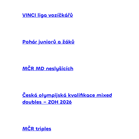
VINCI liga vozíčkářů
Pohár juniorů a žáků
MČR MD neslyšících
Česká olympijská kvalifikace mixed
doubles – ZOH 2026
MČR triples