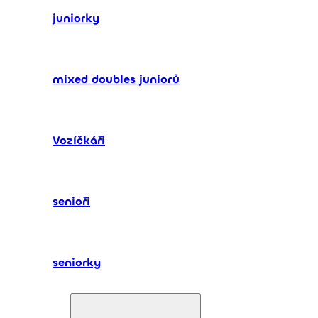
juniorky
mixed doubles juniorů
Vozíčkáři
senioři
seniorky