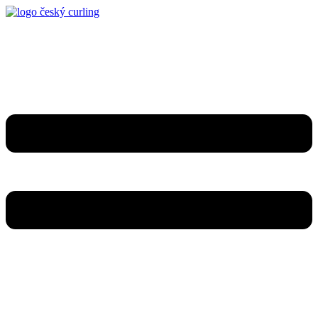
Přejít
k
obsahu