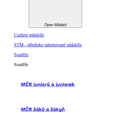
Open Mládež
Curling mládeže
STM - středisko talentované mládeže
Soutěže
Soutěže
MČR juniorů a juniorek
MČR žáků a žákyň