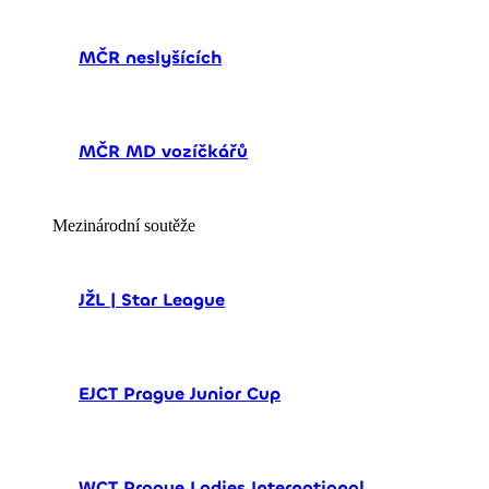
MČR neslyšících
MČR MD vozíčkářů
Mezinárodní soutěže
JŽL | Star League
EJCT Prague Junior Cup
WCT Prague Ladies International