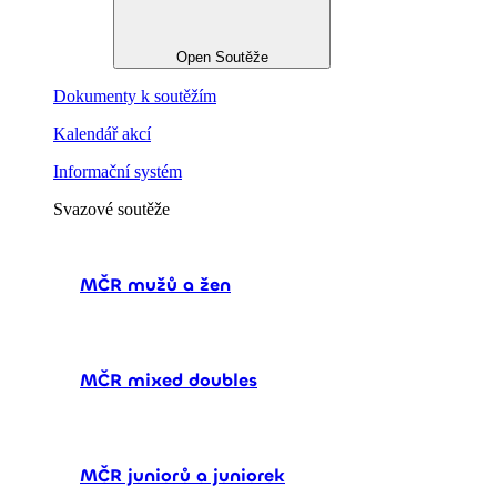
Open Soutěže
Dokumenty k soutěžím
Kalendář akcí
Informační systém
Svazové soutěže
MČR mužů a žen
MČR mixed doubles
MČR juniorů a juniorek