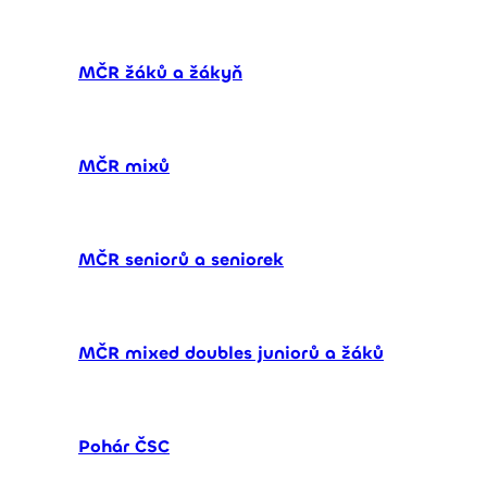
MČR žáků a žákyň
MČR mixů
MČR seniorů a seniorek
MČR mixed doubles juniorů a žáků
Pohár ČSC