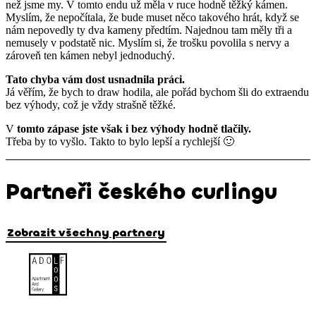
než jsme my. V tomto endu už měla v ruce hodně těžký kámen.
Myslím, že nepočítala, že bude muset něco takového hrát, když se
nám nepovedly ty dva kameny předtím. Najednou tam měly tři a
nemusely v podstatě nic. Myslím si, že trošku povolila s nervy a
zároveň ten kámen nebyl jednoduchý.
Tato chyba vám dost usnadnila práci.
Já věřím, že bych to draw hodila, ale pořád bychom šli do extraendu
bez výhody, což je vždy strašně těžké.
V
tomto zápase jste však i bez výhody hodně tlačily.
Třeba by to vyšlo. Takto to bylo lepší a rychlejší 🙂
Partneři českého curlingu
Zobrazit všechny partnery