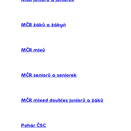
MČR žáků a žákyň
MČR mixů
MČR seniorů a seniorek
MČR mixed doubles juniorů a žáků
Pohár ČSC