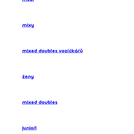
mixy
mixed doubles vozíčkářů
ženy
mixed doubles
junioři