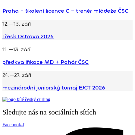
Praha – školení licence C – trenér mládeže ČSC
12.—13. září
Třesk Ostrava 2026
11.—13. září
předkvalifikace MD + Pohár ČSC
24.—27. září
mezinárodní juniorský turnaj EJCT 2026
Sledujte nás na sociálních sítích
Facebook-f