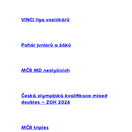
VINCI liga vozíčkářů
Pohár juniorů a žáků
MČR MD neslyšících
Česká olympijská kvalifikace mixed
doubles – ZOH 2026
MČR triples