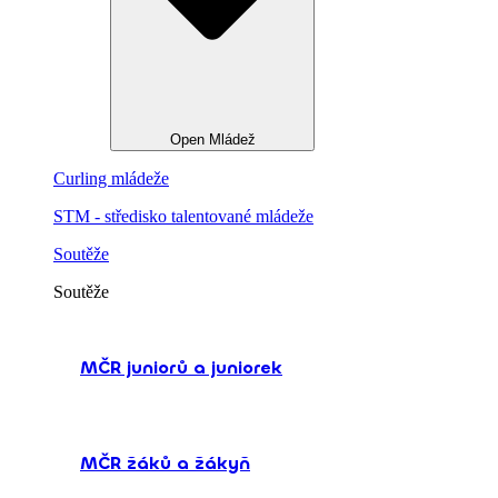
Open Mládež
Curling mládeže
STM - středisko talentované mládeže
Soutěže
Soutěže
MČR juniorů a juniorek
MČR žáků a žákyň