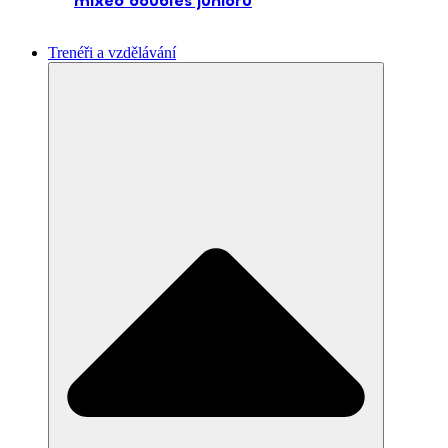
mixed doubles juniorů
Trenéři a vzdělávání