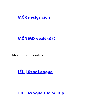
MČR neslyšících
MČR MD vozíčkářů
Mezinárodní soutěže
JŽL | Star League
EJCT Prague Junior Cup