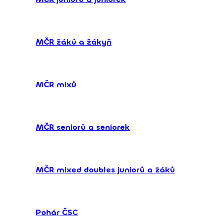
MČR žáků a žákyň
MČR mixů
MČR seniorů a seniorek
MČR mixed doubles juniorů a žáků
Pohár ČSC