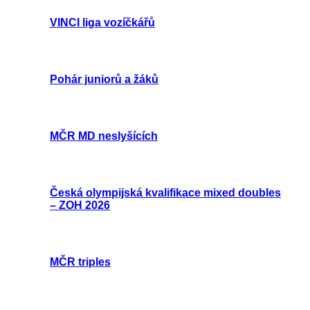
VINCI liga vozíčkářů
Pohár juniorů a žáků
MČR MD neslyšících
Česká olympijská kvalifikace mixed doubles
– ZOH 2026
MČR triples