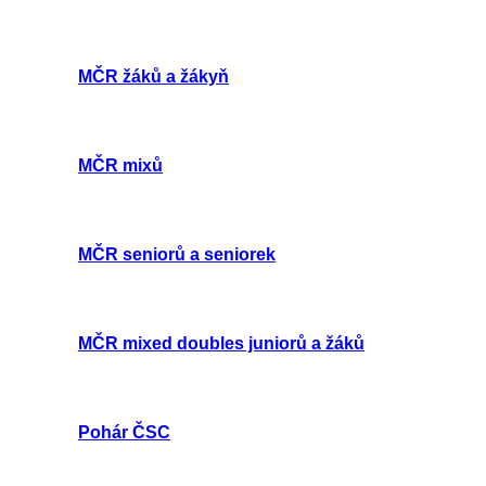
MČR žáků a žákyň
MČR mixů
MČR seniorů a seniorek
MČR mixed doubles juniorů a žáků
Pohár ČSC