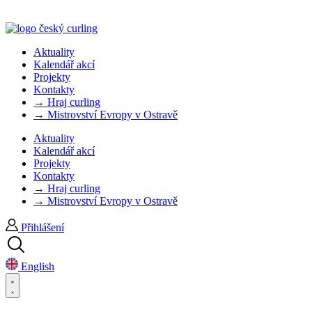
Aktuality
Kalendář akcí
Projekty
Kontakty
→ Hraj curling
→ Mistrovství Evropy v Ostravě
Aktuality
Kalendář akcí
Projekty
Kontakty
→ Hraj curling
→ Mistrovství Evropy v Ostravě
Přihlášení
English