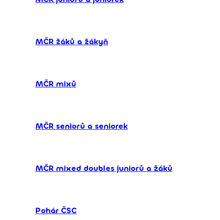
MČR žáků a žákyň
MČR mixů
MČR seniorů a seniorek
MČR mixed doubles juniorů a žáků
Pohár ČSC