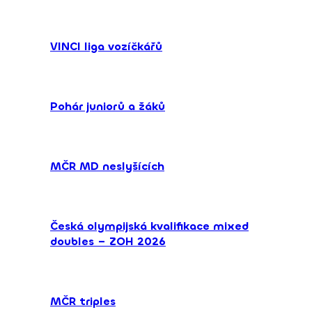
VINCI liga vozíčkářů
Pohár juniorů a žáků
MČR MD neslyšících
Česká olympijská kvalifikace mixed
doubles – ZOH 2026
MČR triples