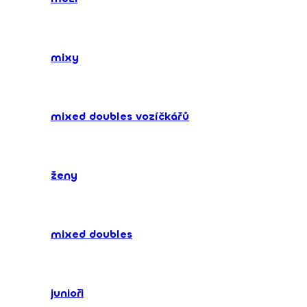
mixy
mixed doubles vozíčkářů
ženy
mixed doubles
junioři