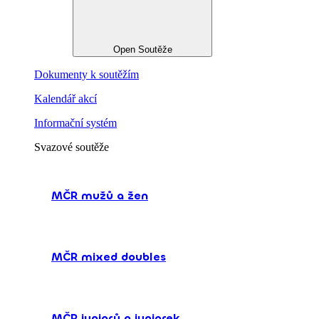
Open Soutěže
Dokumenty k soutěžím
Kalendář akcí
Informační systém
Svazové soutěže
MČR mužů a žen
MČR mixed doubles
MČR juniorů a juniorek