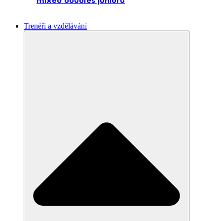
mixed doubles juniorů
Trenéři a vzdělávání