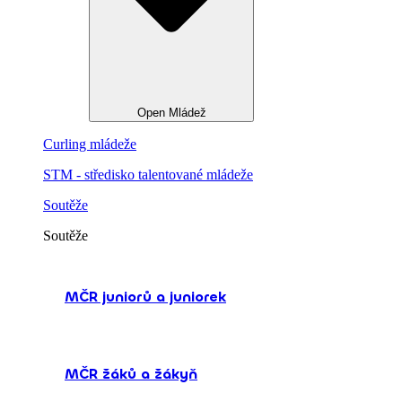
Open Mládež
Curling mládeže
STM - středisko talentované mládeže
Soutěže
Soutěže
MČR juniorů a juniorek
MČR žáků a žákyň