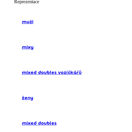
Reprezentace
muži
mixy
mixed doubles vozíčkářů
ženy
mixed doubles