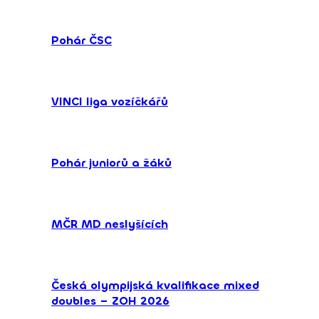
Pohár ČSC
VINCI liga vozíčkářů
Pohár juniorů a žáků
MČR MD neslyšících
Česká olympijská kvalifikace mixed
doubles – ZOH 2026