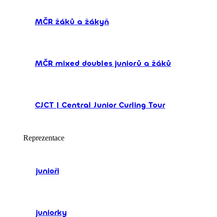
MČR žáků a žákyň
MČR mixed doubles juniorů a žáků
CJCT | Central Junior Curling Tour
Reprezentace
junioři
juniorky