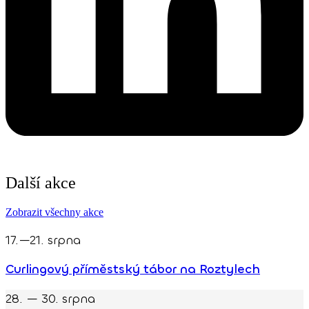
Další akce
Zobrazit všechny akce
17.—21. srpna
Curlingový příměstský tábor na Roztylech
28. — 30. srpna