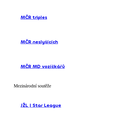
MČR triples
MČR neslyšících
MČR MD vozíčkářů
Mezinárodní soutěže
JŽL | Star League